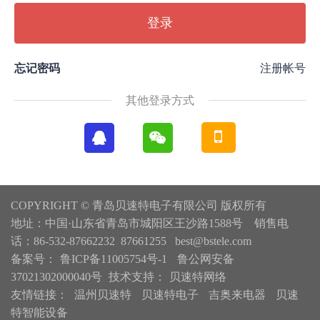
登录
忘记密码
注册帐号
其他登录方式
COPYRIGHT © 青岛贝速特电子有限公司 版权所有
地址：中国·山东省青岛市城阳区王沙路1588号 销售电
话：86-532-87662232 87661255 best@bstele.com
备案号：
鲁ICP备11005754号-1
鲁公网安备
37021302000040号
技术支持：
贝速特网络
友情链接：
温州贝速特
贝速特电子
吉奥来电器
贝速
特智能设备