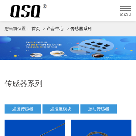
MENU
您当前位置：
首页
> 产品中心
> 传感器系列
传感器系列
温度传感器
温湿度模块
振动传感器