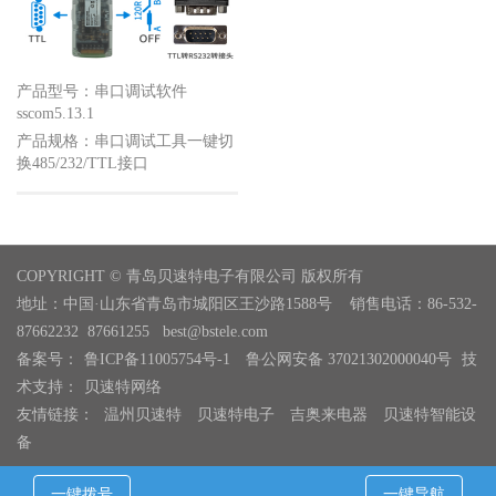
产品型号：串口调试软件
sscom5.13.1
产品规格：串口调试工具一键切
换485/232/TTL接口
COPYRIGHT © 青岛贝速特电子有限公司 版权所有
地址：中国·山东省青岛市城阳区王沙路1588号 销售电话：86-532-
87662232 87661255 best@bstele.com
备案号：
鲁ICP备11005754号-1
鲁公网安备 37021302000040号
技
术支持：
贝速特网络
友情链接：
温州贝速特
贝速特电子
吉奥来电器
贝速特智能设
备
一键拨号
一键导航